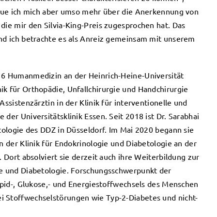
freue ich mich aber umso mehr über die Anerkennung von
die mir den Silvia-King-Preis zugesprochen hat. Das
und ich betrachte es als Anreiz gemeinsam mit unserem
016 Humanmedizin an der Heinrich-Heine-Universität
ik für Orthopädie, Unfallchirurgie und Handchirurgie
Assistenzärztin in der Klinik für interventionelle und
der Universitätsklinik Essen. Seit 2018 ist Dr. Sarabhai
etologie des DDZ in Düsseldorf. Im Mai 2020 begann sie
in der Klinik für Endokrinologie und Diabetologie an der
. Dort absolviert sie derzeit auch ihre Weiterbildung zur
ie und Diabetologie. Forschungsschwerpunkt der
Lipid-, Glukose,- und Energiestoffwechsels des Menschen
i Stoffwechselstörungen wie Typ-2-Diabetes und nicht-