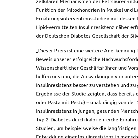
zellulären Mechanismen der Fettsäuren-induz
Funktion der Mitochondrien in Muskel und Leb
Ernährungsinterventionsstudien mit dessen H
Lipid-vermittelten Insulinresistenz näher er
der Deutschen Diabetes Gesellschaft der Silv
„Dieser Preis ist eine weitere Anerkennung 
Beweis unserer erfolgreiche Nachwuchsförder
Wissenschaftlicher Geschäftsführer und Vor
helfen uns nun, die Auswirkungen von unters
Insulinresistenz besser zu verstehen und zu
Ergebnisse der Studie zeigten, dass bereits 
oder Pasta mit Pesto) – unabhängig von der 
Insulinresistenz in jungen, gesunden Mensch
Typ-2-Diabetes durch kalorienreiche Ernähru
Studien, um beispielsweise die langfristige
Entwicklung einer Insulinresistenz in mensc