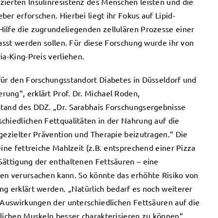
ierten Insulinresistenz des Menschen leisten und die
er erforschen. Hierbei liegt ihr Fokus auf Lipid-
ilfe die zugrundeliegenden zellulären Prozesse einer
fasst werden sollen. Für diese Forschung wurde ihr von
ia-King-Preis verliehen.
für den Forschungsstandort Diabetes in Düsseldorf und
ung“, erklärt Prof. Dr. Michael Roden,
stand des DDZ. „Dr. Sarabhais Forschungsergebnisse
chiedlichen Fettqualitäten in der Nahrung auf die
 gezielter Prävention und Therapie beizutragen.“ Die
eine fettreiche Mahlzeit (z.B. entsprechend einer Pizza
Sättigung der enthaltenen Fettsäuren – eine
en verursachen kann. So könnte das erhöhte Risiko von
ng erklärt werden. „Natürlich bedarf es noch weiterer
n Auswirkungen der unterschiedlichen Fettsäuren auf die
hlichen Muskeln besser charakterisieren zu können“,