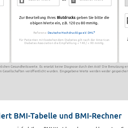
Zur Beurteilung Ihres
Blutdrucks
geben Sie bitte die
obigen Werte ein, z.B. 120 zu 80 mmHg.
Referenz:
Deutsche Hochdruckliga e.V. DHL
®
Für Patienten mit bestehendem Diabetes gilt nach der American
Diabetes Association die Empfehlung < 140 / < 90 mmHg.
önlichen Gesundheitswerte. Es ersetzt keine Diagnose durch den Arzt! Die Benutzung e
n Gesellschaften veröffentlicht wurden. Eingegebene Werte werden weder gespeicher
iert BMI-Tabelle und BMI-Rechner