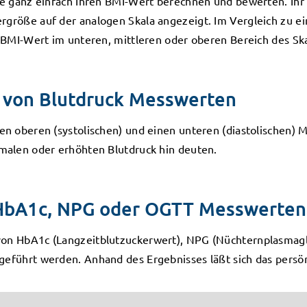
ie ganz einfach Ihren BMI-Wert berechnen und bewerten. Ihr
rgröße auf der analogen Skala angezeigt. Im Vergleich zu
 BMI-Wert im unteren, mittleren oder oberen Bereich des Ska
g von Blutdruck Messwerten
en oberen (systolischen) und einen unteren (diastolischen) 
malen oder erhöhten Blutdruck hin deuten.
 HbA1c, NPG oder OGTT Messwerten
von HbA1c (Langzeitblutzuckerwert), NPG (Nüchternplasmagl
eführt werden. Anhand des Ergebnisses läßt sich das persön