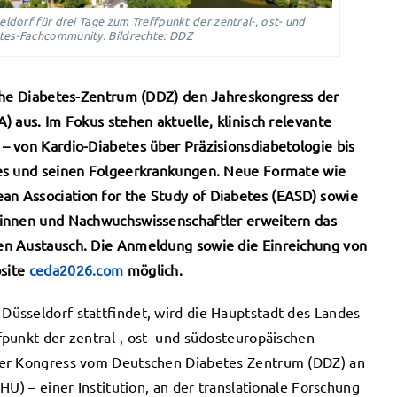
dorf für drei Tage zum Treffpunkt der zentral-, ost- und
tes-Fachcommunity. Bildrechte: DDZ
sche Diabetes-Zentrum (DDZ) den Jahreskongress der
 aus. Im Fokus stehen aktuelle, klinisch relevante
– von Kardio-Diabetes über Präzisionsdiabetologie bis
tes und seinen Folgeerkrankungen. Neue Formate wie
n Association for the Study of Diabetes (EASD) sowie
rinnen und Nachwuchswissenschaftler erweitern das
en Austausch. Die Anmeldung sowie die Einreichung von
bsite
ceda2026.com
möglich.
üsseldorf stattfindet, wird die Hauptstadt des Landes
punkt der zentral-, ost- und südosteuropäischen
der Kongress vom Deutschen Diabetes Zentrum (DDZ) an
HU) – einer Institution, an der translationale Forschung