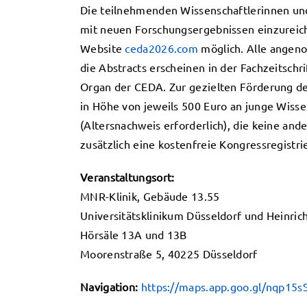
Die teilnehmenden Wissenschaftlerinnen und 
mit neuen Forschungsergebnissen einzureiche
Website
ceda2026.com
möglich. Alle angeno
die Abstracts erscheinen in der Fachzeitschr
Organ der CEDA. Zur gezielten Förderung d
in Höhe von jeweils 500 Euro an junge Wisse
(Altersnachweis erforderlich), die keine and
zusätzlich eine kostenfreie Kongressregistri
Veranstaltungsort:
MNR-Klinik, Gebäude 13.55
Universitätsklinikum Düsseldorf und Heinric
Hörsäle 13A und 13B
Moorenstraße 5, 40225 Düsseldorf
Navigation:
https://maps.app.goo.gl/nqp15