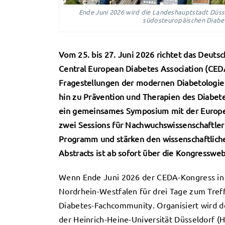
Ende Juni 2026 wird die Landeshauptstadt Düssel
südosteuropäischen Diabe
Vom 25. bis 27. Juni 2026 richtet das Deut
Central European Diabetes Association (CEDA)
Fragestellungen der modernen Diabetologie 
hin zu Prävention und Therapien des Diabe
ein gemeinsames Symposium mit der Europea
zwei Sessions für Nachwuchswissenschaftle
Programm und stärken den wissenschaftlich
Abstracts ist ab sofort über die Kongresswe
Wenn Ende Juni 2026 der CEDA-Kongress in D
Nordrhein-Westfalen für drei Tage zum Treff
Diabetes-Fachcommunity. Organisiert wird 
der Heinrich-Heine-Universität Düsseldorf (H