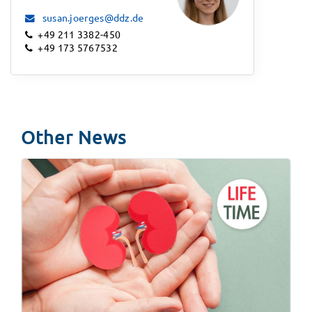
susan.joerges@ddz.de
+49 211 3382-450
+49 173 5767532
Other News