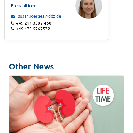
Press officer
susan.joerges@ddz.de
+49 211 3382-450
+49 173 5767532
Other News